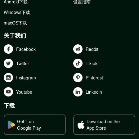
Android下载
设置指南
Windows下载
macOS下载
关于我们
Facebook
Reddit
Twitter
Tiktok
Instagram
Pinterest
Youtube
Linkedln
下载
Get it on
Download on the
Google Play
App Store