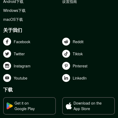
Android下载
设置指南
Windows下载
macOS下载
关于我们
Facebook
Reddit
Twitter
Tiktok
Instagram
Pinterest
Youtube
Linkedln
下载
Get it on
Download on the
Google Play
App Store