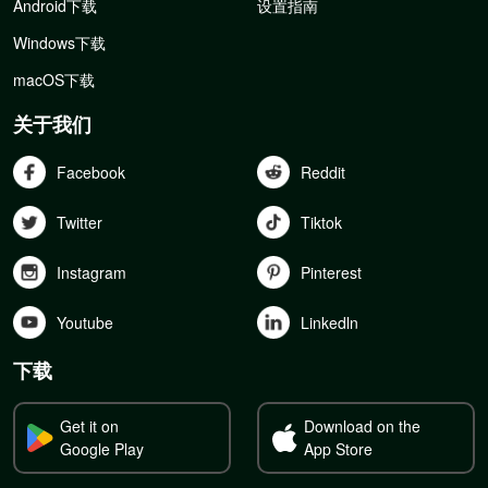
Android下载
设置指南
Windows下载
macOS下载
关于我们
Facebook
Reddit
Twitter
Tiktok
Instagram
Pinterest
Youtube
Linkedln
下载
Get it on
Download on the
Google Play
App Store