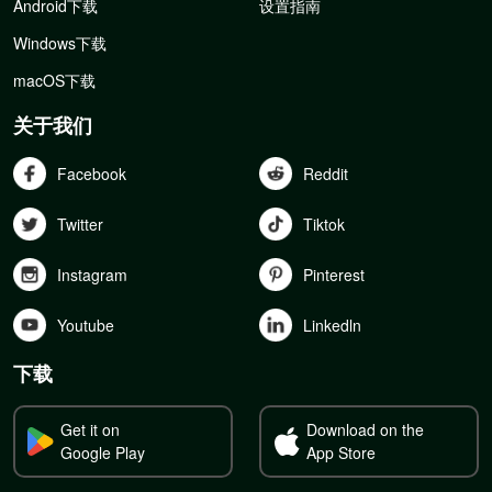
Android下载
设置指南
Windows下载
macOS下载
关于我们
Facebook
Reddit
Twitter
Tiktok
Instagram
Pinterest
Youtube
Linkedln
下载
Get it on
Download on the
Google Play
App Store