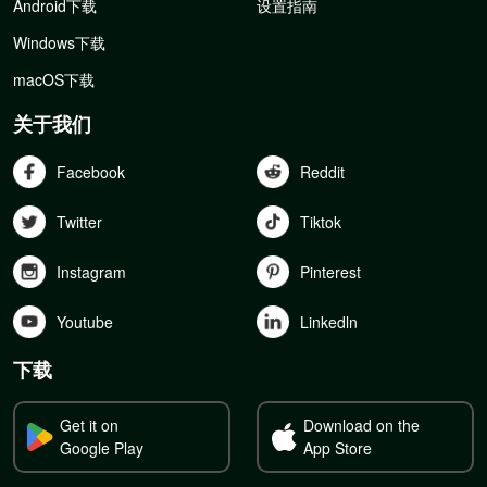
Android下载
设置指南
Windows下载
macOS下载
关于我们
Facebook
Reddit
Twitter
Tiktok
Instagram
Pinterest
Youtube
Linkedln
下载
Get it on
Download on the
Google Play
App Store