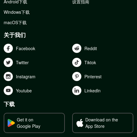
Android下载
设置指南
Windows下载
macOS下载
关于我们
Facebook
Reddit
Twitter
Tiktok
Instagram
Pinterest
Youtube
Linkedln
下载
Get it on
Download on the
Google Play
App Store