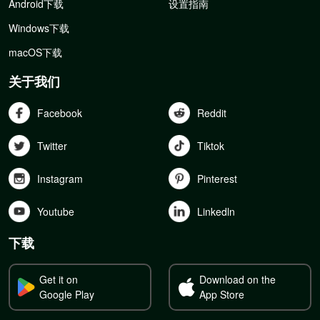
Android下载
设置指南
Windows下载
macOS下载
关于我们
Facebook
Reddit
Twitter
Tiktok
Instagram
Pinterest
Youtube
Linkedln
下载
Get it on
Download on the
Google Play
App Store